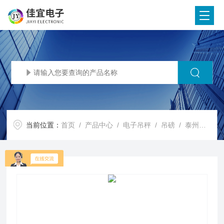
当前位置：
首页
/
产品中心
/
电子吊秤
/
吊磅
/ 泰州电子秤，泰州吊称，泰州地磅称