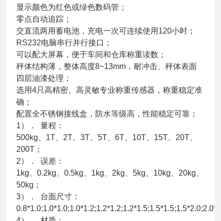
显示颜色为红色或绿色数码管；
零点自动追踪；
交直流两用蓄电池，充电一次可连续使用120小时；
RS232电脑串行并行接口；
可以配大屏幕，便于车间和仓库称重读数；
秤体结构薄，整体高度8~13mm，耐冲击、秤体表面
四层油漆处理；
选用4只高精密、高灵敏专业称重传感器，称重稳定准
确；
配置全不锈钢接线盒，防水等级高，性能稳定可靠；
1）． 量程：
500kg、1T、2T、3T、5T、6T、10T、15T、20T、
200T；
2）． 误差：
1kg、0.2kg、0.5kg、1kg、2kg、5kg、10kg、20kg、
50kg；
3）． 台面尺寸：
0.8*1.0;1.0*1.0;1.0*1.2;1.2*1.2;1.2*1.5;1.5*1.5;1.5*2.0;2.0*2
4）． 材质：