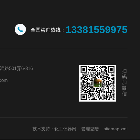
13381559975
全国咨询热线：
501弄6-316
扫
码
com
加
微
信
技术支持：
化工仪器网
管理登陆
sitemap.xml