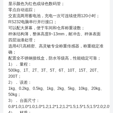
显示颜色为红色或绿色数码管；
零点自动追踪；
交直流两用蓄电池，充电一次可连续使用120小时；
RS232电脑串行并行接口；
可以配大屏幕，便于车间和仓库称重读数；
秤体结构薄，整体高度8~13mm，耐冲击、秤体表面
四层油漆处理；
选用4只高精密、高灵敏专业称重传感器，称重稳定准
确；
配置全不锈钢接线盒，防水等级高，性能稳定可靠；
1）． 量程：
500kg、1T、2T、3T、5T、6T、10T、15T、20T、
200T；
2）． 误差：
1kg、0.2kg、0.5kg、1kg、2kg、5kg、10kg、20kg、
50kg；
3）． 台面尺寸：
0.8*1.0;1.0*1.0;1.0*1.2;1.2*1.2;1.2*1.5;1.5*1.5;1.5*2.0;2.0*2
4）． 材质：