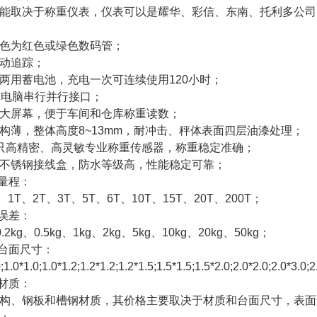
能取决于称重仪表，仪表可以是耀华、彩信、东南、托利多公司
色为红色或绿色数码管；
动追踪；
两用蓄电池，充电一次可连续使用120小时；
32电脑串行并行接口；
大屏幕，便于车间和仓库称重读数；
构薄，整体高度8~13mm，耐冲击、秤体表面四层油漆处理；
只高精密、高灵敏专业称重传感器，称重稳定准确；
不锈钢接线盒，防水等级高，性能稳定可靠；
 量程：
g、1T、2T、3T、5T、6T、10T、15T、20T、200T；
 误差：
0.2kg、0.5kg、1kg、2kg、5kg、10kg、20kg、50kg；
 台面尺寸：
;1.0*1.0;1.0*1.2;1.2*1.2;1.2*1.5;1.5*1.5;1.5*2.0;2.0*2.0;2.0*3.0;2
 材质：
构、钢板和槽钢材质，其价格主要取决于材质和台面尺寸，表面选