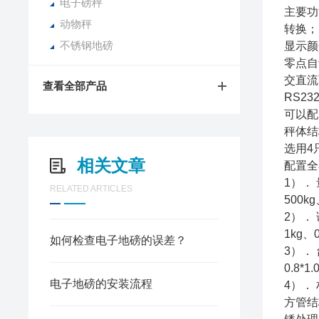
电子磅秤
主要功
动物秤
转换；
不锈钢地磅
显示颜
零点自
交直流
查看全部产品
RS2
可以配
秤体结
选用4
相关文章
配置全
1）．
RELATED ARTICLES
500k
2）．
1kg、
如何检查电子地磅的误差？
3）．
0.8*1.0
电子地磅的安装流程
4）．
方管结