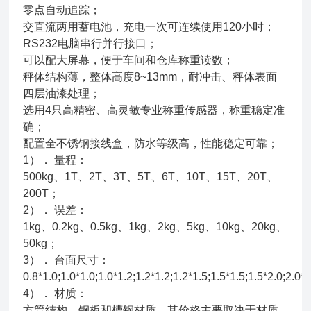
零点自动追踪；
交直流两用蓄电池，充电一次可连续使用120小时；
RS232电脑串行并行接口；
可以配大屏幕，便于车间和仓库称重读数；
秤体结构薄，整体高度8~13mm，耐冲击、秤体表面
四层油漆处理；
选用4只高精密、高灵敏专业称重传感器，称重稳定准
确；
配置全不锈钢接线盒，防水等级高，性能稳定可靠；
1）． 量程：
500kg、1T、2T、3T、5T、6T、10T、15T、20T、
200T；
2）． 误差：
1kg、0.2kg、0.5kg、1kg、2kg、5kg、10kg、20kg、
50kg；
3）． 台面尺寸：
0.8*1.0;1.0*1.0;1.0*1.2;1.2*1.2;1.2*1.5;1.5*1.5;1.5*2.0;2.0*2
4）． 材质：
方管结构、钢板和槽钢材质，其价格主要取决于材质