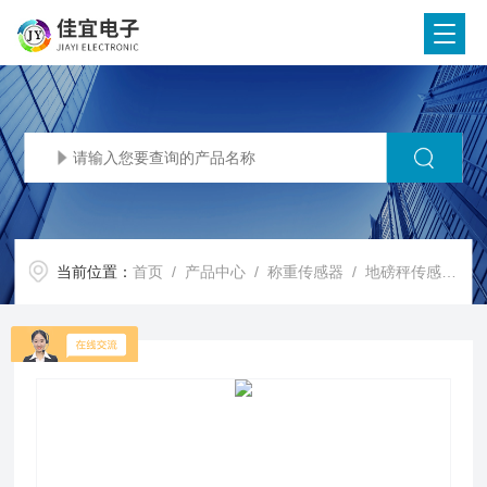
当前位置：
首页
/
产品中心
/
称重传感器
/
地磅秤传感器
/ 