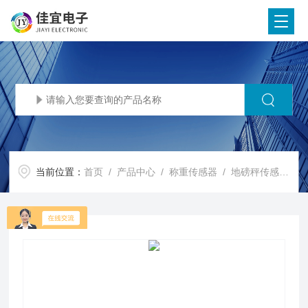
当前位置：
首页
/
产品中心
/
称重传感器
/
地磅秤传感器
/ 