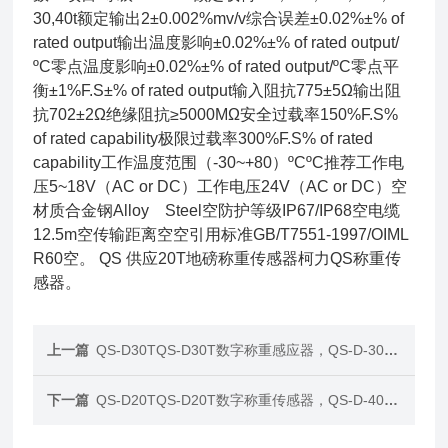
30,40t额定输出2±0.002%mv/v综合误差±0.02%±% of
rated output输出温度影响±0.02%±% of rated output/
ºC零点温度影响±0.02%±% of rated output/ºC零点平
衡±1%F.S±% of rated output输入阻抗775±5Ω输出阻
抗702±2Ω绝缘阻抗≥5000MΩ安全过载率150%F.S%
of rated capability极限过载率300%F.S% of rated
capability工作温度范围（-30~+80）ºCºC推荐工作电
压5~18V（AC or DC）工作电压24V（AC or DC）空
材质合金钢Alloy Steel空防护等级IP67/IP68空电缆
12.5m空传输距离空空引用标准GB/T7551-1997/OIML
R60空。 QS 供应20T地磅称重传感器柯力QS称重传
感器。
上一篇
QS-D30TQS-D30T数字称重感应器，QS-D-30T数字称重传感器
下一篇
QS-D20TQS-D20T数字称重传感器，QS-D-40T地磅传感器