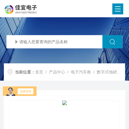
当前位置：
首页
/
产品中心
/
电子汽车衡
/
数字式地磅秤
/ 