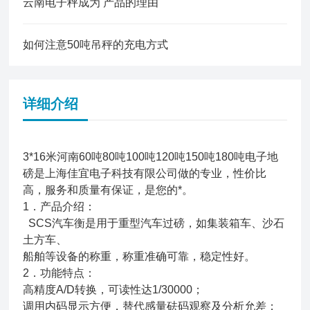
云南电子秤成为 产品的理由
如何注意50吨吊秤的充电方式
详细介绍
3*16米河南60吨80吨100吨120吨150吨180吨电子地
磅是上海佳宜电子科技有限公司做的专业，性价比
高，服务和质量有保证，是您的*。
1．产品介绍：
SCS汽车衡是用于重型汽车过磅，如集装箱车、沙石
土方车、
船舶等设备的称重，称重准确可靠，稳定性好。
2．功能特点：
高精度A/D转换，可读性达1/30000；
调用内码显示方便，替代感量砝码观察及分析允差；