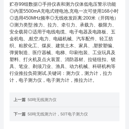
贮存99组数据◎手持仪表和测力仪体低电压警示功能
◎内置5500mA充电式锂电池,充电一次可使用168小时
◎选用450MHz频率◎无线收发距离:200米（开阔地）
◎测力类型:推力、拉力、牵引力、承载力、极限力、
安全载荷◎适用于电线电缆、电子电器及电路板、五
金机电、,航空,电力、电磁机械、汽车配件、轻工纺
织、粘胶化工、煤炭、建筑土木、家具、,塑胶塑编、
弹簧制造、医疗器械、电梯、印刷包装、工业玩具及
塑料、打火机及点火装置、消防器材、拉链纽扣、锁
具、笔业、剃须刀业、渔具、动力机械、科研机构等
行业推拉负荷测试.关键词：测力仪，测力计，拉力
计，电子测力仪，电子测力计，推拉力计。
上一篇
50吨无线测力仪
下一篇
50吨无线测力计，50T电子测力仪