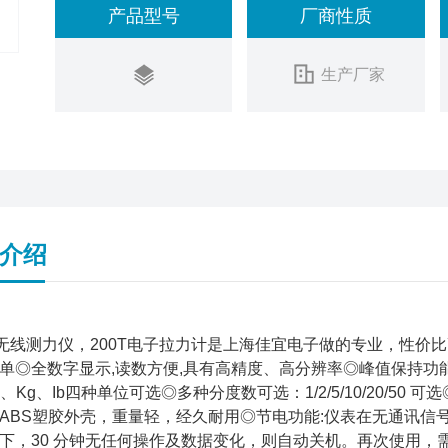
产品型号
厂商性质
生产厂家
介绍
吨无线测力仪，200T电子拉力计是上海佳宜电子做的专业，性
单◎全数字显示,读数方便,具有高精度、高分辨率◎峰值保持功
T、Kg、Ib四种单位可选◎多种分度数可选：1/2/5/10/20/50
ABS塑胶外壳，重量轻，经久耐用◎节电功能:仪表在无通讯信
下，30 分钟无任何操作及数据变化，则自动关机。再次使用，