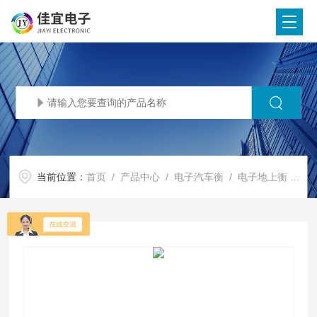
当前位置：
首页
/
产品中心
/
电子汽车衡
/
电子地上衡
/ 大庆地磅秤（1吨2吨3吨5吨60吨80吨100吨）电子地磅价格