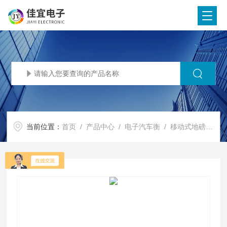
当前位置：
首页
/
产品中心
/
电子汽车衡
/
移动式地磅秤
/ 