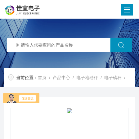
当前位置：
首页
/
产品中心
/
电子地磅秤
/
电子磅秤
/ 嘉定电子地磅