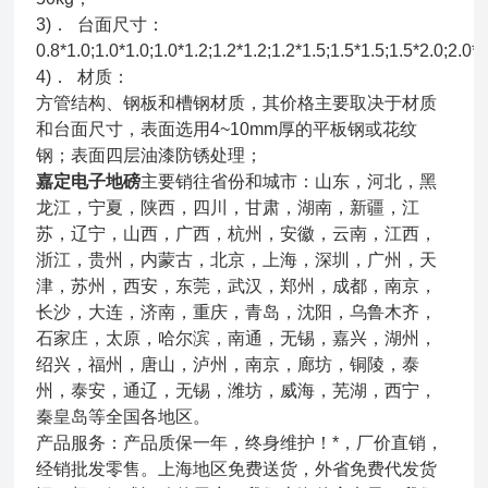
3)． 台面尺寸：
0.8*1.0;1.0*1.0;1.0*1.2;1.2*1.2;1.2*1.5;1.5*1.5;1.5*2.0;2.0*2
4)． 材质：
方管结构、钢板和槽钢材质，其价格主要取决于材质
和台面尺寸，表面选用4~10mm厚的平板钢或花纹
钢；表面四层油漆防锈处理；
嘉定电子地磅
主要销往省份和城市：山东，河北，黑
龙江，宁夏，陕西，四川，甘肃，湖南，新疆，江
苏，辽宁，山西，广西，杭州，安徽，云南，江西，
浙江，贵州，内蒙古，北京，上海，深圳，广州，天
津，苏州，西安，东莞，武汉，郑州，成都，南京，
长沙，大连，济南，重庆，青岛，沈阳，乌鲁木齐，
石家庄，太原，哈尔滨，南通，无锡，嘉兴，湖州，
绍兴，福州，唐山，泸州，南京，廊坊，铜陵，泰
州，泰安，通辽，无锡，潍坊，威海，芜湖，西宁，
秦皇岛等全国各地区。
产品服务：产品质保一年，终身维护！*，厂价直销，
经销批发零售。上海地区免费送货，外省免费代发货