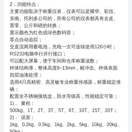
2．功能特点：
主要功能取决于称重仪表，仪表可以是耀华、彩信、
东南、托利多公司的，所有公司的仪表都具有去皮、
置零、公斤和磅的转换；
显示颜色为红色或绿色数码管；
零点自动追踪；
交直流两用蓄电池，充电一次可连续使用120小时；
RS232电脑串行并行接口；
可以配大屏幕，便于车间和仓库称重读数；
秤体结构薄，整体高度8~13mm，耐冲击、秤体表面
四层油漆处理；
选用4只高精密、高灵敏专业称重传感器，称重稳定准
确；
配置全不锈钢接线盒，防水等级高，性能稳定可靠；
1)． 量程：
500kg、1T、2T、3T、5T、6T、10T、15T、20T；
2)． 误差：
1kg、0.2kg、0.5kg、1kg、2kg、5kg、10kg、20kg、
50kg；