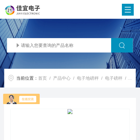
当前位置：
首页
/
产品中心
/
电子地磅秤
/
电子磅秤
/ 青浦地磅称