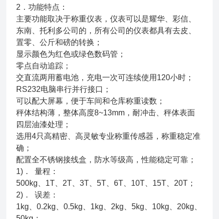
2．功能特点：
主要功能取决于称重仪表，仪表可以是耀华、彩信、
东南、托利多公司的，所有公司的仪表都具有去皮、
置零、公斤和磅的转换；
显示颜色为红色或绿色数码管；
零点自动追踪；
交直流两用蓄电池，充电一次可连续使用120小时；
RS232电脑串行并行接口；
可以配大屏幕，便于车间和仓库称重读数；
秤体结构薄，整体高度8~13mm，耐冲击、秤体表面
四层油漆处理；
选用4只高精密、高灵敏专业称重传感器，称重稳定准
确；
配置全不锈钢接线盒，防水等级高，性能稳定可靠；
1)． 量程：
500kg、1T、2T、3T、5T、6T、10T、15T、20T；
2)． 误差：
1kg、0.2kg、0.5kg、1kg、2kg、5kg、10kg、20kg、
50kg；