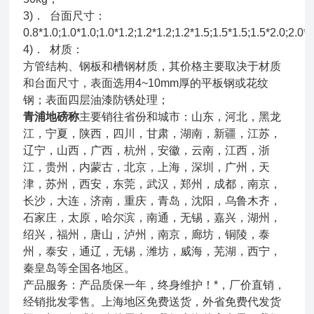
3)． 台面尺寸：
0.8*1.0;1.0*1.0;1.0*1.2;1.2*1.2;1.2*1.5;1.5*1.5;1.5*2.0;2.0*2
4)． 材质：
方管结构、钢板和槽钢材质，其价格主要取决于材质
和台面尺寸，表面选用4~10mm厚的平板钢或花纹
钢；表面四层油漆防锈处理；
青浦地磅称
主要销往省份和城市：山东，河北，黑龙
江，宁夏，陕西，四川，甘肃，湖南，新疆，江苏，
辽宁，山西，广西，杭州，安徽，云南，江西，浙
江，贵州，内蒙古，北京，上海，深圳，广州，天
津，苏州，西安，东莞，武汉，郑州，成都，南京，
长沙，大连，济南，重庆，青岛，沈阳，乌鲁木齐，
石家庄，太原，哈尔滨，南通，无锡，嘉兴，湖州，
绍兴，福州，唐山，泸州，南京，廊坊，铜陵，泰
州，泰安，通辽，无锡，潍坊，威海，芜湖，西宁，
秦皇岛等全国各地区。
产品服务：产品质保一年，终身维护！*，厂价直销，
经销批发零售。上海地区免费送货，外省免费代发货