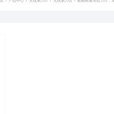
页
/
产品中心
/
无线测力计
/
无线测力仪
/ 船舶称重用拉力计，