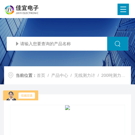
当前位置：
首页
/
产品中心
/
无线测力计
/
200吨测力计
/ 