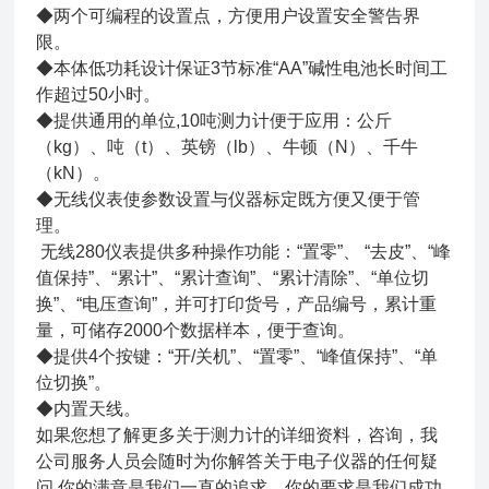
◆两个可编程的设置点，方便用户设置安全警告界
限。
◆本体低功耗设计保证3节标准“AA”碱性电池长时间工
作超过50小时。
◆提供通用的单位,10吨测力计便于应用：公斤
（kg）、吨（t）、英镑（lb）、牛顿（N）、千牛
（kN）。
◆无线仪表使参数设置与仪器标定既方便又便于管
理。
无线280仪表提供多种操作功能：“置零”、 “去皮”、“峰
值保持”、“累计”、“累计查询”、“累计清除”、“单位切
换”、“电压查询”，并可打印货号，产品编号，累计重
量，可储存2000个数据样本，便于查询。
◆提供4个按键：“开/关机”、“置零”、“峰值保持”、“单
位切换”。
◆内置天线。
如果您想了解更多关于测力计的详细资料，咨询，我
公司服务人员会随时为你解答关于电子仪器的任何疑
问,你的满意是我们一直的追求，你的要求是我们成功