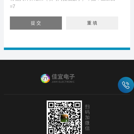
=7
扫
码
加
微
信