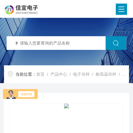
当前位置：
首页
/
产品中心
/
电子吊秤
/
耐高温吊秤
/ 沈阳电子称，沈阳地磅秤，沈阳吊称