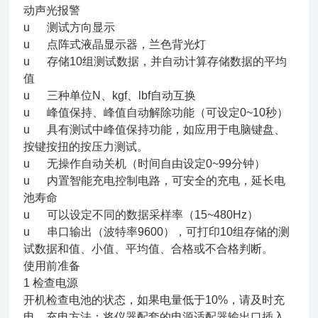
动声光报警
u 测试方向显示
u 点阵式液晶显示器，兰色背光灯
u 存储10组测试数据，并自动计算存储数据的平均
值
u 三种单位N、kgf、lbf自动互换
u 峰值保持、峰值自动解除功能（可设定0~10秒）
u 具有测试中峰值保持功能，如应用于电脑键盘、
按键按扭的按压力测试。
u 无操作自动关机（时间自由设定0~99分钟）
u 内置智能充电控制电路，可安全的充电，延长电
池寿命
u 可以设定不同的数据采样率（15~480Hz）
u 串口输出（波特率9600），可打印10组存储的测
试数据和值、小值、平均值、合格或不合格判断。
使用前准备
1 检查电源
开机检查电池的状态，如果电量低于10%，请及时充
电。充电方法：将仪器配套的电源适配器输出口插入