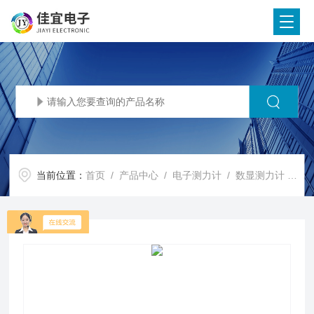
当前位置：
首页
/
产品中心
/
电子测力计
/
数显测力计
/ 20吨测力仪，20T测力计，200KN拉力计