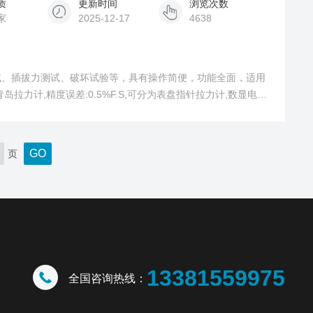
质
更新时间
浏览次数
家
2025-12-17
4638
试、插拔力测试、破坏试验等，具有操作简便，功能全面，适用
拉力计,精度误差:0.5%F.S,可分为表盘指针拉力计,数显电子
显拉力计，数显测力仪，数显推拉力计，电子测力仪,电子测力
力计，上海拉力计等
页
13381559975
全国咨询热线：