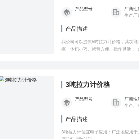
产品型号
厂商性
生产厂
产品描述
我公司可以提供5吨拉力计价格，其功能
据，体积小巧、携带方便、操作灵活，
长时间。
3吨拉力计价格
产品型号
厂商性
生产厂
产品描述
3吨拉力计佳宜电子应用：广泛地应用于