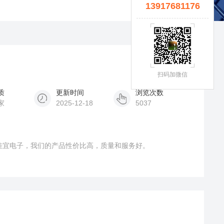
13917681176
扫码加微信
质
更新时间
浏览次数
家
2025-12-18
5037
佳宜电子，我们的产品性价比高，质量和服务好。