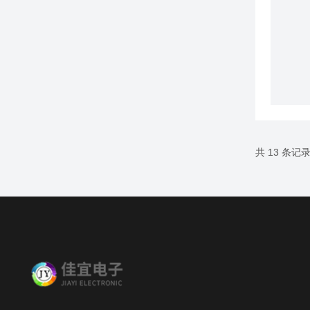
共 13 条记