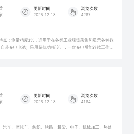
质
更新时间
浏览次数
家
2025-12-18
4267
特点：测量精度1%，适用于在各类工业现场采集和显示各种数
（自带充电电池）采用超低功耗设计，一次充电后能连续工作较
质
更新时间
浏览次数
家
2025-12-18
4164
、汽车、摩托车、纺织、铁路、桥梁、电子、机械加工、热处