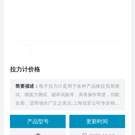
拉力计价格
简要描述：
电子拉力计是用于各种产品推拉负荷测
试、插拔力测试、破坏试验等，具有操作简便，功能
全面，适用场合广泛之优点;上海佳宜公司专业销售
青岛拉力计,精度误差:0.5%F.S,可分为表盘指针拉力
计,数显电子推拉力计,数显压力计,数显测力计，数显
产品型号
更新时间
拉力计，数显测力仪，数显推拉力计，电子测力仪,