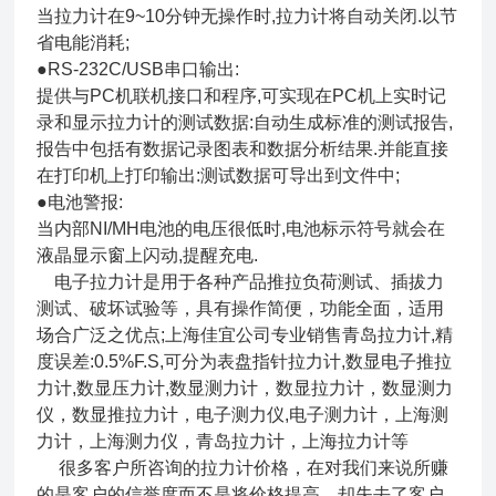
当拉力计在9~10分钟无操作时,拉力计将自动关闭.以节
省电能消耗;
●RS-232C/USB串口输出:
提供与PC机联机接口和程序,可实现在PC机上实时记
录和显示拉力计的测试数据:自动生成标准的测试报告,
报告中包括有数据记录图表和数据分析结果.并能直接
在打印机上打印输出:测试数据可导出到文件中;
●电池警报:
当内部NI/MH电池的电压很低时,电池标示符号就会在
液晶显示窗上闪动,提醒充电.
电子拉力计是用于各种产品推拉负荷测试、插拔力
测试、破坏试验等，具有操作简便，功能全面，适用
场合广泛之优点;上海佳宜公司专业销售青岛拉力计,精
度误差:0.5%F.S,可分为表盘指针拉力计,数显电子推拉
力计,数显压力计,数显测力计，数显拉力计，数显测力
仪，数显推拉力计，电子测力仪,电子测力计，上海测
力计，上海测力仪，青岛拉力计，上海拉力计等
很多客户所咨询的拉力计价格，在对我们来说所赚
的是客户的信誉度而不是将价格提高，却失去了客户