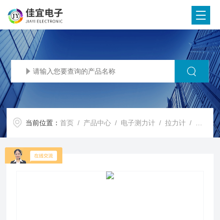
当前位置：
首页
/
产品中心
/
电子测力计
/
拉力计
/ 拉力计价格