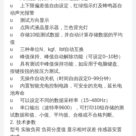
u 上下限偏差值自由设定，红绿指示灯及蜂鸣器自
动声光报警
u 测试方向显示
u 点阵式液晶显示器，兰色背光灯
u 存储10组测试数据，并自动计算存储数据的平均
值
u 三种单位N、kgf、lbf自动互换
u 峰值保持、峰值自动解除功能（可设定0~10秒）
u 具有测试中峰值保持功能，如应用于电脑键盘、
按键按扭的按压力测试。
u 无操作自动关机（时间自由设定0~99分钟）
u 内置智能充电控制电路，可安全的充电，延长电
池寿命
u 可以设定不同的数据采样率（15~480Hz）
u 串口输出（波特率9600），可打印10组存储的测
试数据和值、小值、平均值、合格或不合格判断。
2. 技术参数
型号 实验负荷 负荷分度值 显示相对误差 传感器安置