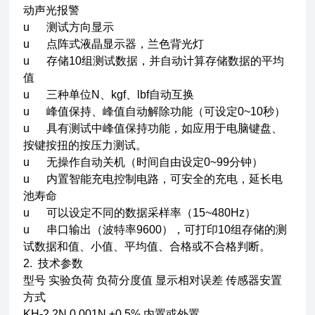
动声光报警
u 测试方向显示
u 点阵式液晶显示器，兰色背光灯
u 存储10组测试数据，并自动计算存储数据的平均
值
u 三种单位N、kgf、lbf自动互换
u 峰值保持、峰值自动解除功能（可设定0~10秒）
u 具有测试中峰值保持功能，如应用于电脑键盘、
按键按扭的按压力测试。
u 无操作自动关机（时间自由设定0~99分钟）
u 内置智能充电控制电路，可安全的充电，延长电
池寿命
u 可以设定不同的数据采样率（15~480Hz）
u 串口输出（波特率9600），可打印10组存储的测
试数据和值、小值、平均值、合格或不合格判断。
2. 技术参数
型号 实验负荷 负荷分度值 显示相对误差 传感器安置
方式
KH-2 2N 0.001N ±0.5% 内置或外置