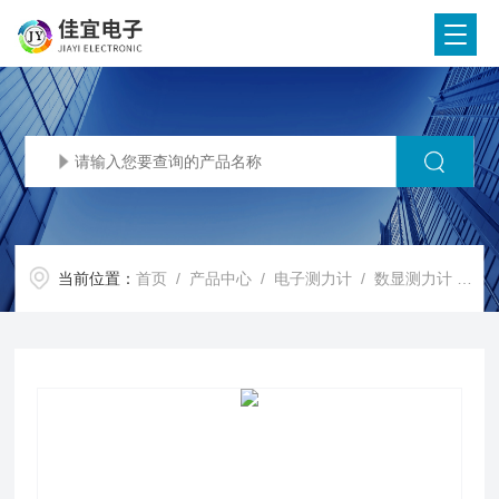
当前位置：
首页
/
产品中心
/
电子测力计
/
数显测力计
/ 重庆无线拉力计，秦皇岛测力仪，葫芦岛测力计