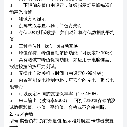
u 上下限偏差值自由设定，红绿指示灯及蜂鸣器自
动声光报警
u 测试方向显示
u 点阵式液晶显示器，兰色背光灯
u 存储10组测试数据，并自动计算存储数据的平均
值
u 三种单位N、kgf、lbf自动互换
u 峰值保持、峰值自动解除功能（可设定0~10秒）
u 具有测试中峰值保持功能，如应用于电脑键盘、
按键按扭的按压力测试。
u 无操作自动关机（时间自由设定0~99分钟）
u 内置智能充电控制电路，可安全的充电，延长电
池寿命
u 可以设定不同的数据采样率（15~480Hz）
u 串口输出（波特率9600），可打印10组存储的测
试数据和值、小值、平均值、合格或不合格判断。
2. 技术参数
型号 实验负荷 负荷分度值 显示相对误差 传感器安置