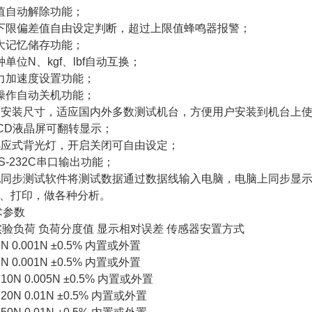
值自动解除功能；
下限偏差值自由设定判断，超过上限值蜂鸣器报警；
大记忆储存功能；
种单位N、kgf、lbf自动互换；
力加速度设置功能；
操作自动关机功能；
套安装尺寸，适应国内外多数测试机台，方便用户安装到机台上
LCD液晶屏可翻转显示；
感应式背光灯，开启关闭可自由设定；
RS-232C串口输出功能；
配同步测试软件将测试数据通过数据线输入电脑，电脑上同步显
、打印，做各种分析。
术参数
实验负荷 负荷分度值 显示相对误差 传感器安置方式
2N 0.001N ±0.5% 内置或外置
5N 0.001N ±0.5% 内置或外置
 10N 0.005N ±0.5% 内置或外置
 20N 0.01N ±0.5% 内置或外置