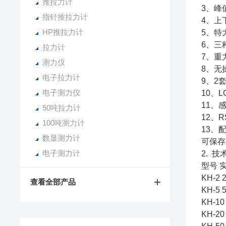
推拉力计
3、峰
指针推拉力计
4、上
HP推拉力计
5、特
6、三
拉力计
7、重
测力仪
8、无
电子拉力计
9、2
电子测力仪
10、
11、
50吨拉力计
12、
100吨测力计
13、
数显测力计
可保存
电子测力计
2. 技
型号 
KH-2 
查看全部产品
KH-5 
KH-10
KH-20