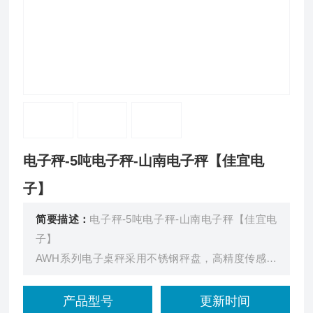
电子秤-5吨电子秤-山南电子秤【佳宜电
子】
简要描述：
电子秤-5吨电子秤-山南电子秤【佳宜电
子】
AWH系列电子桌秤采用不锈钢秤盘，高精度传感器
采用激光焊接工艺，不锈钢外壳接线盒，全密封，防
浪涌，具有简易计数计重之功能，整机重量轻，携带
产品型号
更新时间