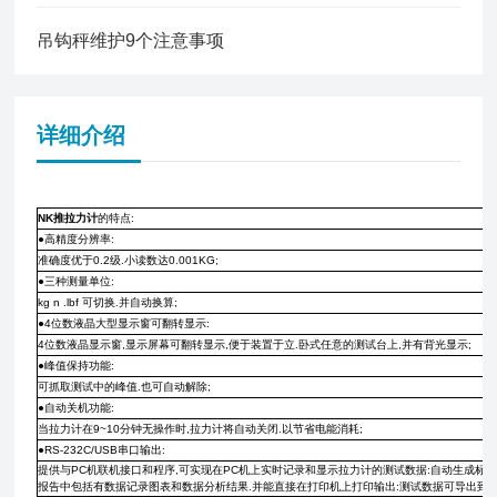
吊钩秤维护9个注意事项
详细介绍
NK推拉力计
的特点:
●高精度分辨率:
准确度优于0.2级.小读数达0.001KG;
●三种测量单位:
kg n .lbf 可切换.并自动换算;
●4位数液晶大型显示窗可翻转显示:
4位数液晶显示窗,显示屏幕可翻转显示,便于装置于立.卧式任意的测试台上,并有背光显示;
●峰值保持功能:
可抓取测试中的峰值.也可自动解除;
●自动关机功能:
当拉力计在9~10分钟无操作时,拉力计将自动关闭.以节省电能消耗;
●RS-232C/USB串口输出:
提供与PC机联机接口和程序,可实现在PC机上实时记录和显示拉力计的测试数据:自动生成标准
报告中包括有数据记录图表和数据分析结果.并能直接在打印机上打印输出:测试数据可导出到文