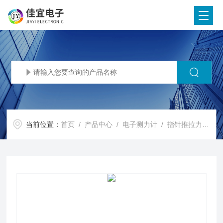
当前位置：
首页
/
产品中心
/
电子测力计
/
指针推拉力计
/ 