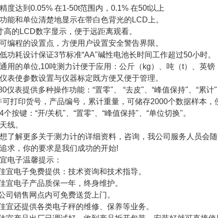
度达到0.05% 在1-50t范围内，0.1% 在50t以上
功能和单位清楚地显示在带白色背光的LCD上。
寸高的LCD数字显示，便于远距离观看。
可编程的设置点，方便用户设置安全警告界限。
低功耗设计保证3节标准“AA"碱性电池长时间工作超过50小时。
通用的单位,10吨测力计便于应用：公斤（kg）、吨（t）、英镑
仪表使参数设置与仪器标定既方便又便于管理。
80仪表提供多种操作功能：“置零"、 “去皮"、“峰值保持"、“累计"
并可打印货号，产品编号，累计重量，可储存2000个数据样本，
4个按键：“开/关机"、“置零"、“峰值保持"、“单位切换"。
天线。
想了解更多关于测力计的详细资料，咨询，我公司服务人员会随
追求，你的要求是我们成功的开始!
宜电子温馨提示：
海佳宜电子免费提供：技术资询和技术指导。
海佳宜电子产品质保一年，终身维护。
本公司销售网点内可免费送货上门。
海佳宜还提供各类电子秤的维修、保养等业务。