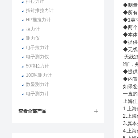
推拉力计
◆测量精
指针推拉力计
◆所有
HP推拉力计
◆1英
◆两个
拉力计
◆本体
测力仪
◆提供
电子拉力计
◆无线
电子测力仪
无线2
询"，
50吨拉力计
◆提供
100吨测力计
◆内置
数显测力计
如果您
电子测力计
一直的
上海佳
1.上
查看全部产品
2.上
3.属
4.上