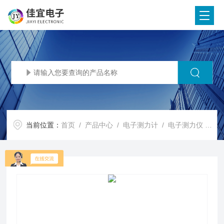
当前位置：
首页
/
产品中心
/
电子测力计
/
电子测力仪
/ JY-3000KN300T测力计