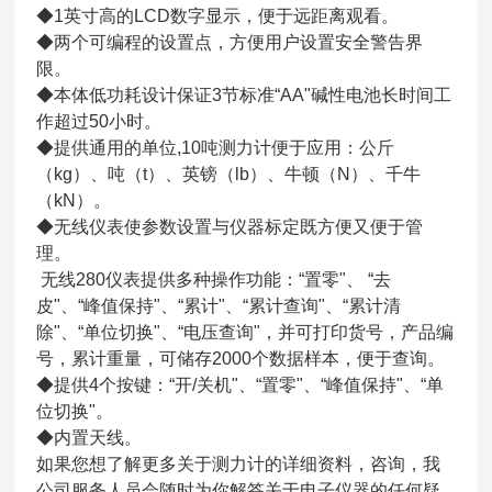
◆1英寸高的LCD数字显示，便于远距离观看。
◆两个可编程的设置点，方便用户设置安全警告界
限。
◆本体低功耗设计保证3节标准“AA"碱性电池长时间工
作超过50小时。
◆提供通用的单位,10吨测力计便于应用：公斤
（kg）、吨（t）、英镑（lb）、牛顿（N）、千牛
（kN）。
◆无线仪表使参数设置与仪器标定既方便又便于管
理。
无线280仪表提供多种操作功能：“置零"、 “去
皮"、“峰值保持"、“累计"、“累计查询"、“累计清
除"、“单位切换"、“电压查询"，并可打印货号，产品编
号，累计重量，可储存2000个数据样本，便于查询。
◆提供4个按键：“开/关机"、“置零"、“峰值保持"、“单
位切换"。
◆内置天线。
如果您想了解更多关于测力计的详细资料，咨询，我
公司服务人员会随时为你解答关于电子仪器的任何疑