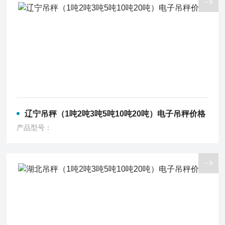
辽宁吊秤（1吨2吨3吨5吨10吨20吨）电子吊秤价格
产品型号：