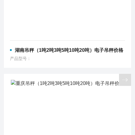
湖南吊秤（1吨2吨3吨5吨10吨20吨）电子吊秤价格
产品型号：