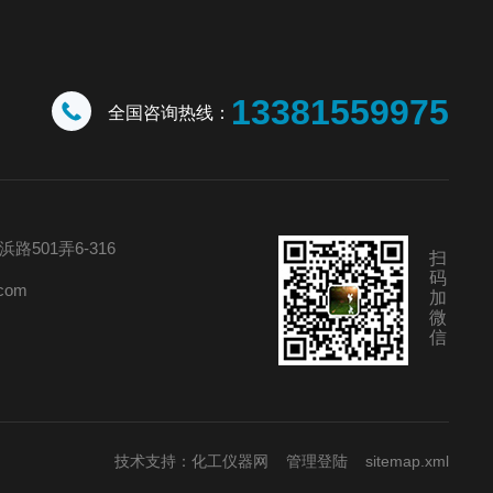
13381559975
全国咨询热线：
501弄6-316
扫
码
com
加
微
信
技术支持：
化工仪器网
管理登陆
sitemap.xml