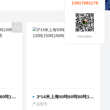
13917681176
扫码加微信
180吨电子地磅
3*14米上海50吨60吨80吨100吨120吨150吨180吨电子地磅
产品型号：