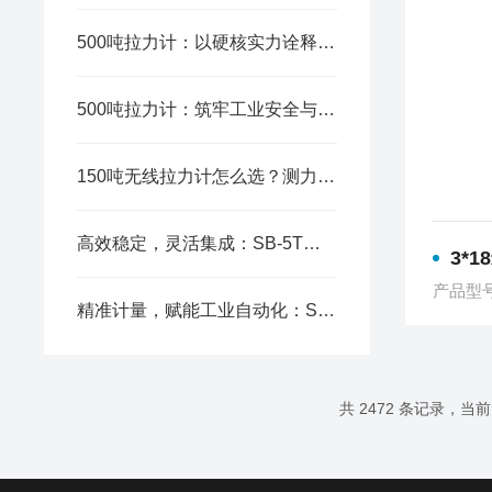
500吨拉力计：以硬核实力诠释精准测量新高度
500吨拉力计：筑牢工业安全与质量的核心防线
150吨无线拉力计怎么选？测力精度、传输距离与防护等级的选购避坑指南
高效稳定，灵活集成：SB-5T称重模块的产品优势
3*18米
产品型
精准计量，赋能工业自动化：SB-5T称重模块的核心作用
共 2472 条记录，当前 7