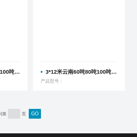
180吨电子地磅
3*12米云南60吨80吨100吨120吨150吨180吨电子地磅
产品型号：
到第
页