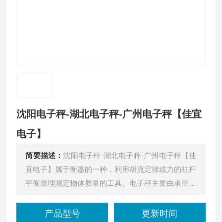
沈阳电子秤-湖北电子秤-广州电子秤【佳宜
电子】
简要描述：
沈阳电子秤-湖北电子秤-广州电子秤【佳
宜电子】属于衡器的一种，利用胡克定律或力的杠杆
平衡原理测定物体质量的工具。电子秤主要由承重系
统（如秤盘、秤体）、传力转换系统（如杠杆传力系
统、传感器）和示值系统（如刻度盘、电子显示仪
产品型号
更新时间