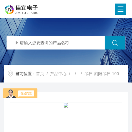
当前位置：
首页
/
产品中心
/ / / 吊秤-浏阳吊秤-100吨吊秤【佳宜电子】