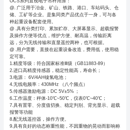
OCS系列直视电子吊秤用涂：
@. 广泛用于冶金、矿山、铁路、港口、车站码头、仓
储、工矿等企业。是集同类产品优点于一身，可与各
种起重设备配套使用。
@ .具有分类打印、累加贮存、大屏幕显示、超载报警
及操作方便等优点，维护方便、耐高温，传输距离
远，分为无线传输和直显遥控两种，也可根据。
@ .用户需要，直接在起重设备改造，费用低，使用稳
定可靠。
1.精度等级：符合国家标准Ⅲ级（GB11883-89）
2.进口高精度传感器，稳定性能高，寿命长；
3.电源： 6V/4AH镍氢电池；
4.无线电频率：430MHz （八个频点）
5.传感器激励电源：DC 5V±5% ；
6.工作温度：秤体-10℃~50℃，仪表0℃~40℃；
7.具有置零、分度值切换、稳定判别、背光显示、超载
报警等功能
8.配无线遥控器，操作方便。
9.具有良好的动态称重性能，不因重物的晃动而影响称