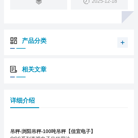
2025-12-18
* 累计、自动累计、远距离去皮、数值保持、显示分
度值选择、任意砝码校正。
* 超载、欠载提醒显示、低电压报警、电池容量低于
10%时报警。
产品分类
相关文章
详细介绍
吊秤-浏阳吊秤-100吨吊秤【佳宜电子】