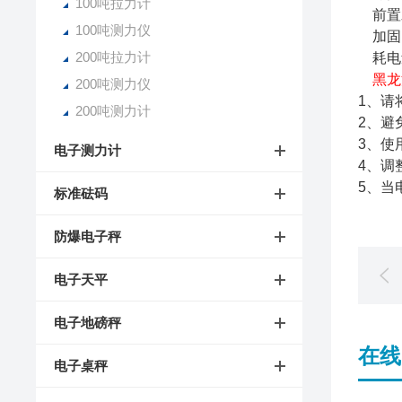
100吨拉力计
前置水
100吨测力仪
加固的
200吨拉力计
耗电量
黑龙
200吨测力仪
1、请
200吨测力计
2、避
3、使
电子测力计
4、调
5、当
标准砝码
防爆电子秤
电子天平
电子地磅秤
在线
电子桌秤