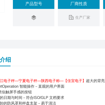
产品型号
厂商性质
生产厂家
介绍
江电子秤—宁夏电子秤—陕西电子称—【佳宜电子】
超大的背亮
tOperation 智能操作－直观的用户界面
类似触屏手感的按钮
日期与时间－符合ISO/GLP 文档要求
卸的防风罩和秤盘支架－易于清洁