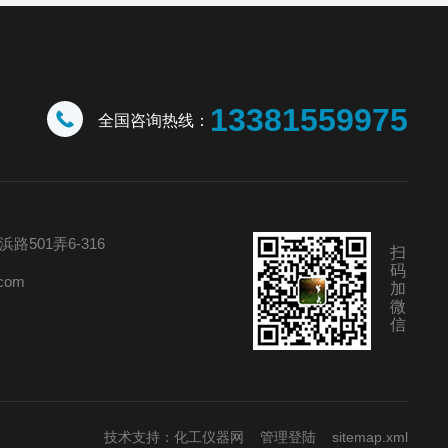
13381559975
全国咨询热线：
501弄6-316
扫
码
com
加
微
信
技术支持：
化工仪器网
管理登陆
sitemap.xml