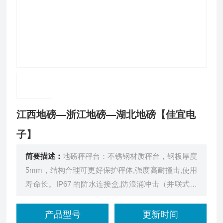
江西地磅—浙江地磅—湖北地磅【佳宜电
子】
简要描述：
地磅秤秤台：不锈钢材质秤台，钢板厚度
5mm，结构合理可更好保护秤体,强度高耐撞击,使用
寿命长。IP67 的防水连接盒,防浪涌冲击（并联式）
防水性能强（JunctionBox）连接4颗高精度感应器使
用。地磅秤出厂配置为SQC传感器。
产品型号
更新时间