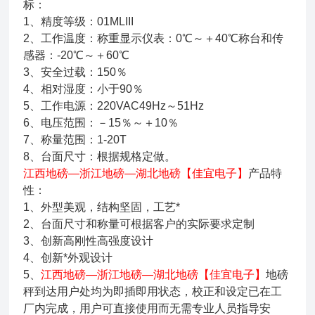
标：
1、精度等级：01MLIII
2、工作温度：称重显示仪表：0℃～＋40℃称台和传
感器：-20℃～＋60℃
3、安全过载：150％
4、相对湿度：小于90％
5、工作电源：220VAC49Hz～51Hz
6、电压范围：－15％～＋10％
7、称量范围：1-20T
8、台面尺寸：根据规格定做。
江西地磅—浙江地磅—湖北地磅【佳宜电子】
产品特
性：
1、外型美观，结构坚固，工艺*
2、台面尺寸和称量可根据客户的实际要求定制
3、创新高刚性高强度设计
4、创新*外观设计
5、
江西地磅—浙江地磅—湖北地磅【佳宜电子】
地磅
秤到达用户处均为即插即用状态，校正和设定已在工
厂内完成，用户可直接使用而无需专业人员指导安