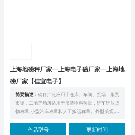
上海地磅秤厂家—上海电子磅厂家—上海地
磅厂家【佳宜电子】
简要描述：
磅秤广泛应用于仓库、车间、货场、集贸
市场，工地等场所适用于吊装物料称量，铲车铲放货
物称量,小型汽车称量和人工搬运称量。外型美观,结
构坚固,工艺*,创新高刚性高强度设计,创新独到外观
设计。适于用吊装物料称量,铲车铲放称量和人工搬
产品型号
更新时间