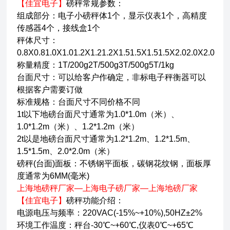
【佳宜电子】
磅秤常规参数：
组成部分：电子小磅秤体1个，显示仪表1个，高精度
传感器4个，接线盒1个
秤体尺寸：
0.8X0.81.0X1.01.2X1.21.2X1.51.5X1.51.5X2.02.0X2.0
称量精度：1T/200g2T/500g3T/500g5T/1kg
台面尺寸：可以给客户作确定，非标电子秤衡器可以
根据客户需要订做
标准规格：台面尺寸不同价格不同
1t以下地磅台面尺寸通常为1.0*1.0m（米）、
1.0*1.2m（米）、1.2*1.2m（米）
2t以是地磅台面尺寸通常为1.2*1.2m、1.2*1.5m、
1.5*1.5m、2.0*2.0m（米）
磅秤(台面)面板：不锈钢平面板，碳钢花纹钢，面板厚
度通常为6MM(毫米)
上海地磅秤厂家—上海电子磅厂家—上海地磅厂家
【佳宜电子】
磅秤功能介绍：
电源电压与频率：220VAC(-15%~+10%),50HZ±2%
环境工作温度：秤台-30℃~+60℃,仪表0℃~+65℃