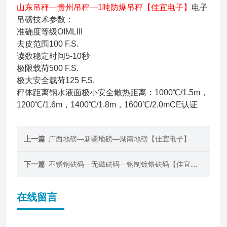
山东吊秤—贵州吊秤—1吨防爆吊秤【佳宜电子】
电子
吊磅技术参数：
准确度等级OIMLIII
去皮范围100 F.S.
读数稳定时间5-10秒
极限载荷500 F.S.
极大安全载荷125 F.S.
秤体距离钢水液面极小安全散热距离：1000℃/1.5m，
1200℃/1.6m，1400℃/1.8m，1600℃/2.0mCE认证
上一篇
广西地磅—新疆地磅—湖南地磅【佳宜电子】
下一篇
不锈钢砝码—无磁砝码—钢制镀铬砝码【佳宜电子】
在线留言