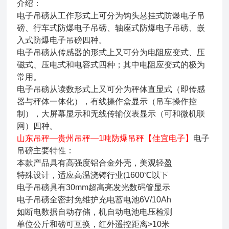
介绍：
电子吊磅从工作形式上可分为钩头悬挂式防爆电子吊
磅、行车式防爆电子吊磅、轴座式防爆电子吊磅、嵌
入式防爆电子吊磅四种。
电子吊磅从传感器的形式上又可分为电阻应变式、压
磁式、压电式和电容式四种；其中电阻应变式的极为
常用。
电子吊磅从读数形式上又可分为秤体直显式（即传感
器与秤体一体化），有线操作盒显示（吊车操作控
制），大屏幕显示和无线传输仪表显示（可和微机联
网）四种。
山东吊秤—贵州吊秤—1吨防爆吊秤【佳宜电子】
电子
吊磅主要特性：
本款产品具有高强度铝合金外壳，美观轻盈
特殊设计，适应高温浇铸行业(1600℃以下
电子吊磅具有30mm超高亮发光数码管显示
电子吊磅全密封免维护充电蓄电池6V/10Ah
如断电数据自动存储，机自动电池电压检测
单位公斤和磅可互换，红外遥控距离>10米