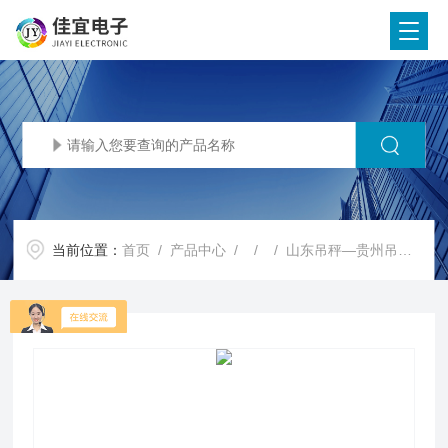
当前位置：
首页
/
产品中心
/ / / 山东吊秤—贵州吊秤—1吨防爆吊秤【佳宜电子】