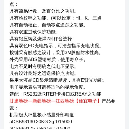
点：
具有简易计数、及百分比之功能。
具有检校秤之功能。(可以设定：HI、K、三点
具有自动校正、自动零点追踪之功能。
具有双重过载保护功能。
具有铝压铸及烧焊2种秤台选择
具有双色ED充电指示，可清楚指示充电状况。
按键采有触感之设计，采用3M胶贴防水性高。
外壳采用ABS塑钢材质，使用寿命长。
电力不足时有明确之低电压显示。
具有设计良好之运送保护点功能。
采用大液晶CD显示清晰易读，具有E背光功能。
电子显示表头可调整适当的显示角度。
选配：RS232及RITER卡接口或REAY之功能
甘肃地磅—新疆地磅—江西地磅【佳宜电子】
产品参
数：
机型极大秤量极小感量外部精度
aDSB93130 30KG 2g 1/15000
bDSB93175 75kg 5g 1/15000