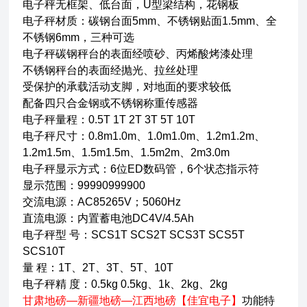
电子秤无框架、低台面，U型梁结构，花钢板
电子秤材质：碳钢台面5mm、不锈钢贴面1.5mm、全
不锈钢6mm，三种可选
电子秤碳钢秤台的表面经喷砂、丙烯酸烤漆处理
不锈钢秤台的表面经抛光、拉丝处理
受保护的承载活动支脚，对地面的要求较低
配备四只合金钢或不锈钢称重传感器
电子秤量程：0.5T 1T 2T 3T 5T 10T
电子秤尺寸：0.8m1.0m、1.0m1.0m、1.2m1.2m、
1.2m1.5m、1.5m1.5m、1.5m2m、2m3.0m
电子秤显示方式：6位ED数码管，6个状态指示符
显示范围：99990999900
交流电源：AC85265V；5060Hz
直流电源：内置蓄电池DC4V/4.5Ah
电子秤型 号：SCS1T SCS2T SCS3T SCS5T
SCS10T
量 程：1T、2T、3T、5T、10T
电子秤精 度：0.5kg 0.5kg、1k、2kg、2kg
甘肃地磅—新疆地磅—江西地磅【佳宜电子】
功能特